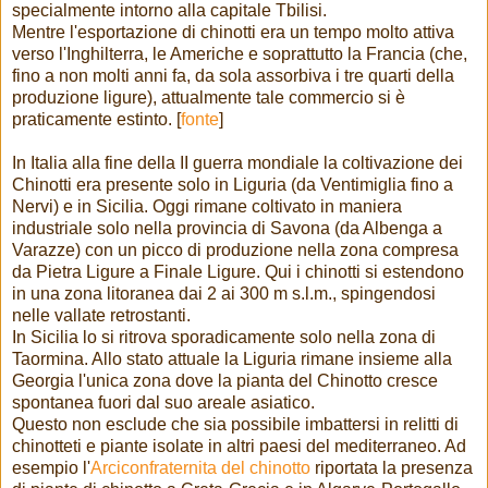
specialmente intorno alla capitale Tbilisi.
Mentre l'esportazione di chinotti era un tempo molto attiva
verso l'Inghilterra, le Americhe e soprattutto la Francia (che,
fino a non molti anni fa, da sola assorbiva i tre quarti della
produzione ligure), attualmente tale commercio si è
praticamente estinto. [
fonte
]
In Italia alla fine della II guerra mondiale la coltivazione dei
Chinotti era presente solo in Liguria (da Ventimiglia fino a
Nervi) e in Sicilia. Oggi rimane coltivato in maniera
industriale solo nella provincia di Savona (da Albenga a
Varazze) con un picco di produzione nella zona compresa
da Pietra Ligure a Finale Ligure. Qui i chinotti si estendono
in una zona litoranea dai 2 ai 300 m s.l.m., spingendosi
nelle vallate retrostanti.
In Sicilia lo si ritrova sporadicamente solo nella zona di
Taormina. Allo stato attuale la Liguria rimane insieme alla
Georgia l'unica zona dove la pianta del Chinotto cresce
spontanea fuori dal suo areale asiatico.
Questo non esclude che sia possibile imbattersi in relitti di
chinotteti e piante isolate in altri paesi del mediterraneo. Ad
esempio l'
Arciconfraternita del chinotto
riportata la presenza