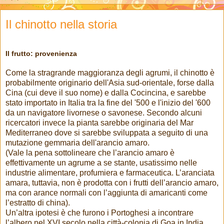
Il chinotto nella storia
Il frutto: provenienza
Come la stragrande maggioranza degli agrumi, il chinotto è
probabilmente originario dell'Asia sud-orientale, forse dalla
Cina (cui deve il suo nome) e dalla Cocincina, e sarebbe
stato importato in Italia tra la fine del '500 e l'inizio del '600
da un navigatore livornese o savonese. Secondo alcuni
ricercatori invece la pianta sarebbe originaria del Mar
Mediterraneo dove si sarebbe sviluppata a seguito di una
mutazione gemmaria dell'arancio amaro.
(Vale la pena sottolineare che l’arancio amaro è
effettivamente un agrume a se stante, usatissimo nelle
industrie alimentare, profumiera e farmaceutica. L’aranciata
amara, tuttavia, non è prodotta con i frutti dell’arancio amaro,
ma con arance normali con l’aggiunta di amaricanti come
l’estratto di china).
Un’altra ipotesi è che furono i Portoghesi a incontrare
l’albero nel XVI secolo nella città-colonia di Goa in India,