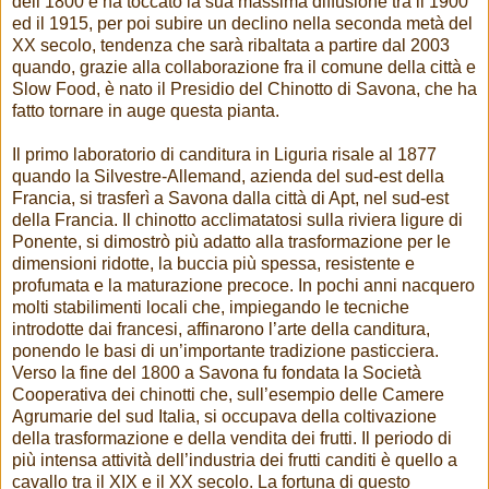
dell’1800 e ha toccato la sua massima diffusione tra il 1900
ed il 1915, per poi subire un declino nella seconda metà del
XX secolo, tendenza che sarà ribaltata a partire dal 2003
quando, grazie alla collaborazione fra il comune della città e
Slow Food, è nato il Presidio del Chinotto di Savona, che ha
fatto tornare in auge questa pianta.
Il primo laboratorio di canditura in Liguria risale al 1877
quando la Silvestre-Allemand, azienda del sud-est della
Francia, si trasferì a Savona dalla città di Apt, nel sud-est
della Francia. Il chinotto acclimatatosi sulla riviera ligure di
Ponente, si dimostrò più adatto alla trasformazione per le
dimensioni ridotte, la buccia più spessa, resistente e
profumata e la maturazione precoce. In pochi anni nacquero
molti stabilimenti locali che, impiegando le tecniche
introdotte dai francesi, affinarono l’arte della canditura,
ponendo le basi di un’importante tradizione pasticciera.
Verso la fine del 1800 a Savona fu fondata la Società
Cooperativa dei chinotti che, sull’esempio delle Camere
Agrumarie del sud Italia, si occupava della coltivazione
della trasformazione e della vendita dei frutti. Il periodo di
più intensa attività dell’industria dei frutti canditi è quello a
cavallo tra il XIX e il XX secolo. La fortuna di questo