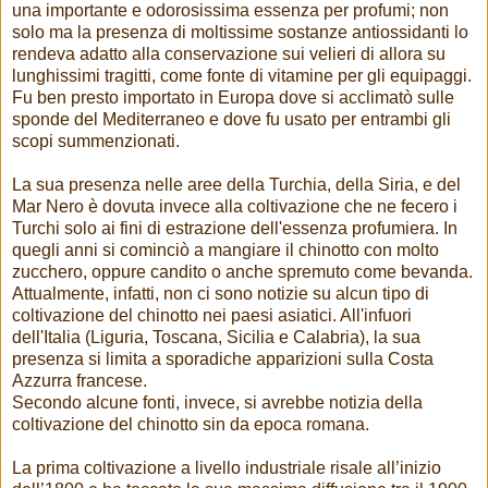
una importante e odorosissima essenza per profumi; non
solo ma la presenza di moltissime sostanze antiossidanti lo
rendeva adatto alla conservazione sui velieri di allora su
lunghissimi tragitti, come fonte di vitamine per gli equipaggi.
Fu ben presto importato in Europa dove si acclimatò sulle
sponde del Mediterraneo e dove fu usato per entrambi gli
scopi summenzionati.
La sua presenza nelle aree della Turchia, della Siria, e del
Mar Nero è dovuta invece alla coltivazione che ne fecero i
Turchi solo ai fini di estrazione dell'essenza profumiera. In
quegli anni si cominciò a mangiare il chinotto con molto
zucchero, oppure candito o anche spremuto come bevanda.
Attualmente, infatti, non ci sono notizie su alcun tipo di
coltivazione del chinotto nei paesi asiatici. All'infuori
dell'Italia (Liguria, Toscana, Sicilia e Calabria), la sua
presenza si limita a sporadiche apparizioni sulla Costa
Azzurra francese.
Secondo alcune fonti, invece, si avrebbe notizia della
coltivazione del chinotto sin da epoca romana.
La prima coltivazione a livello industriale risale all’inizio