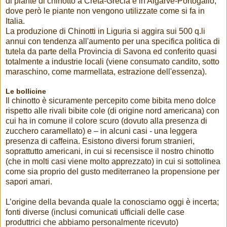
di piante di chinotto a Creta-Grecia e in Algarve-Portogallo,
dove però le piante non vengono utilizzate come si fa in
Italia.
La produzione di Chinotti in Liguria si aggira sui 500 q.li
annui con tendenza all'aumento per una specifica politica di
tutela da parte della Provincia di Savona ed conferito quasi
totalmente a industrie locali (viene consumato candito, sotto
maraschino, come marmellata, estrazione dell'essenza).
Le bollicine
Il chinotto è sicuramente percepito come bibita meno dolce
rispetto alle rivali bibite cole (di origine nord americana) con
cui ha in comune il colore scuro (dovuto alla presenza di
zucchero caramellato) e – in alcuni casi - una leggera
presenza di caffeina. Esistono diversi forum stranieri,
soprattutto americani, in cui si recensisce il nostro chinotto
(che in molti casi viene molto apprezzato) in cui si sottolinea
come sia proprio del gusto mediterraneo la propensione per
sapori amari.
L’origine della bevanda quale la conosciamo oggi è incerta;
fonti diverse (inclusi comunicati ufficiali delle case
produttrici che abbiamo personalmente ricevuto)