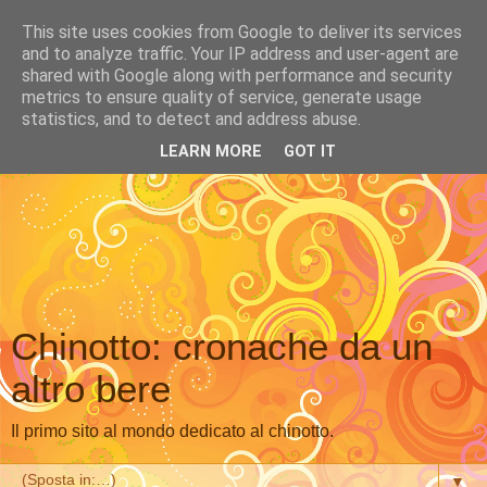
This site uses cookies from Google to deliver its services
and to analyze traffic. Your IP address and user-agent are
shared with Google along with performance and security
metrics to ensure quality of service, generate usage
statistics, and to detect and address abuse.
LEARN MORE
GOT IT
Chinotto: cronache da un
altro bere
Il primo sito al mondo dedicato al chinotto.
▼