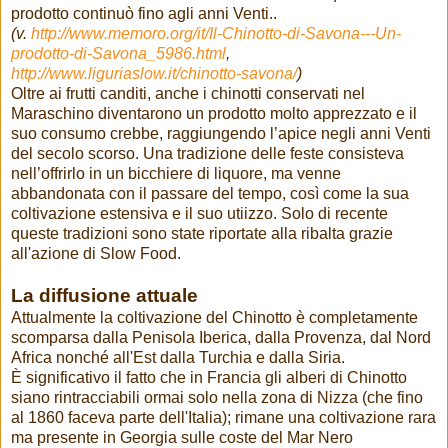
prodotto continuò fino agli anni Venti..
(v.
http://www.memoro.org/it/Il-Chinotto-di-Savona---Un-
prodotto-di-Savona_5986.html
,
http://www.liguriaslow.it/chinotto-savona/
)
Oltre ai frutti canditi, anche i chinotti conservati nel
Maraschino diventarono un prodotto molto apprezzato e il
suo consumo crebbe, raggiungendo l’apice negli anni Venti
del secolo scorso. Una tradizione delle feste consisteva
nell’offrirlo in un bicchiere di liquore, ma venne
abbandonata con il passare del tempo, così come la sua
coltivazione estensiva e il suo utiizzo. Solo di recente
queste tradizioni sono state riportate alla ribalta grazie
all'azione di Slow Food.
La diffusione attuale
Attualmente la coltivazione del Chinotto è completamente
scomparsa dalla Penisola Iberica, dalla Provenza, dal Nord
Africa nonché all'Est dalla Turchia e dalla Siria.
È significativo il fatto che in Francia gli alberi di Chinotto
siano rintracciabili ormai solo nella zona di Nizza (che fino
al 1860 faceva parte dell'Italia); rimane una coltivazione rara
ma presente in Georgia sulle coste del Mar Nero