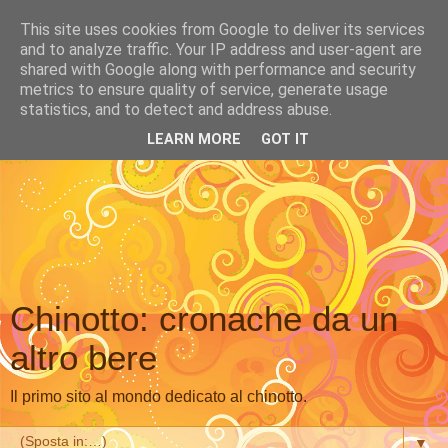
This site uses cookies from Google to deliver its services
and to analyze traffic. Your IP address and user-agent are
shared with Google along with performance and security
metrics to ensure quality of service, generate usage
statistics, and to detect and address abuse.
LEARN MORE
GOT IT
Chinotto: cronache da un
altro bere
Il primo sito al mondo dedicato al chinotto.
▼