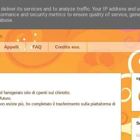
deliver its services and to analyze traffic. Your IP address and 
formance and security metrics to ensure quality of service, gen
ache da un altro bere
abuse.
o.
Appelli
FAQ
Credits ecc.
c
 famigerato sito di cpenti sul chinotto.
futuro.
non esiste più, ho completato il trasferimento sulla piattaforma di
S
c