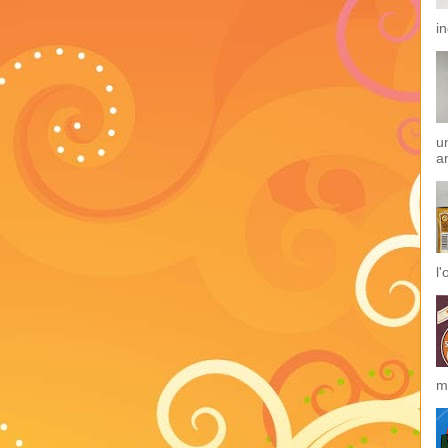
i
u
an
l
m