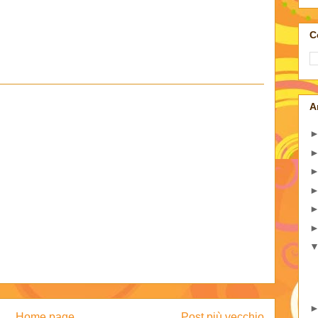
C
A
Home page
Post più vecchio