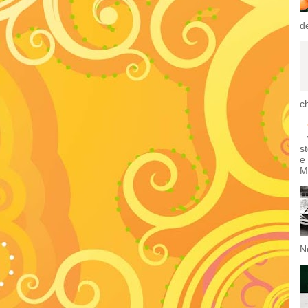
de
ch
s
e
M
Ne