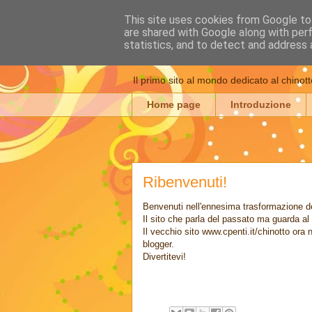
This site uses cookies from Google to 
are shared with Google along with per
Chinotto: cron
statistics, and to detect and address 
Il primo sito al mondo dedicato al chinott
Home page
Introduzione
Ribenvenuti!
Benvenuti nell'ennesima trasformazione del
Il sito che parla del passato ma guarda al 
Il vecchio sito www.cpenti.it/chinotto ora 
blogger.
Divertitevi!