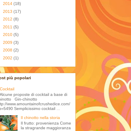
►
2014
(18)
►
2013
(17)
►
2012
(8)
►
2011
(5)
►
2010
(5)
►
2009
(3)
►
2008
(2)
►
2002
(1)
ost più popolari
Cocktail
Alcune proposte di cocktail a base di
hinotto Gin-chinotto
ttp://www.amountainofcrushedice.com/
p=5490 Semplicissimo cocktail ...
Il chinotto nella storia
Il frutto: provenienza Come
la stragrande maggioranza