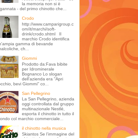
la memoria non si è
ngannata - del primo chinotto che...
Crodo
http://www.camparigroup.c
om/it/marchi/soft-
drink/crodo.shtml Il
marchio Crodo identifica
n'ampia gamma di bevande
alcoliche, ch...
Giommi
Prodotto da:Fava bibite
per Idrominerale
Bognanco Lo slogan
dell'azienda era "Apri
'occhio, bevi Giommi" co...
San Pellegrino
La San Pellegrino, azienda
oggi controllata dal gruppo
multinazionale Nestlé,
esporta il chinotto in tutto il
ondo col marchio commerciale...
il chinotto nella musica
Skiantos Se l’immagine del