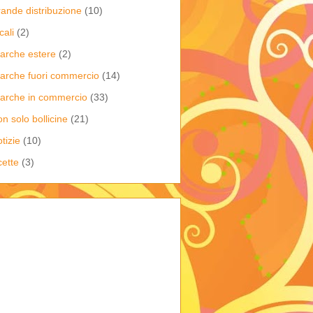
rande distribuzione
(10)
cali
(2)
arche estere
(2)
arche fuori commercio
(14)
arche in commercio
(33)
on solo bollicine
(21)
tizie
(10)
cette
(3)