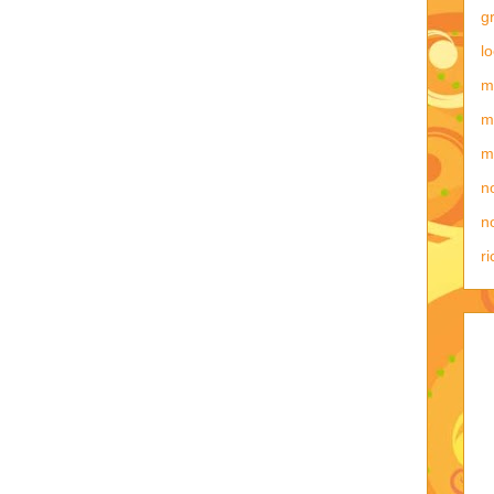
g
lo
m
m
m
n
no
ri