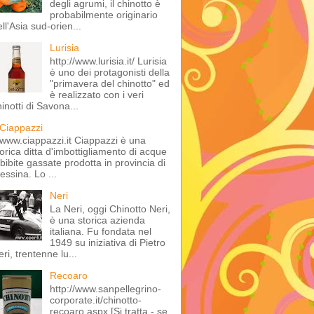
degli agrumi, il chinotto è
probabilmente originario
ll'Asia sud-orien...
Lurisia
http://www.lurisia.it/ Lurisia
è uno dei protagonisti della
"primavera del chinotto" ed
è realizzato con i veri
inotti di Savona...
Ciappazzi
www.ciappazzi.it Ciappazzi è una
torica ditta d'imbottigliamento di acque
 bibite gassate prodotta in provincia di
essina. Lo ...
Neri
La Neri, oggi Chinotto Neri,
è una storica azienda
italiana. Fu fondata nel
1949 su iniziativa di Pietro
ri, trentenne lu...
Recoaro
http://www.sanpellegrino-
corporate.it/chinotto-
recoaro.aspx [Si tratta - se