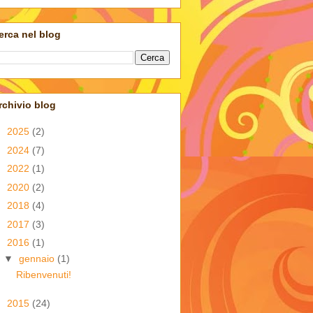
erca nel blog
rchivio blog
►
2025
(2)
►
2024
(7)
►
2022
(1)
►
2020
(2)
►
2018
(4)
►
2017
(3)
▼
2016
(1)
▼
gennaio
(1)
Ribenvenuti!
►
2015
(24)