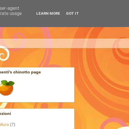
user-agent
erate usage
LEARN MORE
GOT IT
penti's chinotto page
ezioni
ultura
(7)