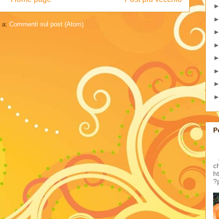
i a:
Commenti sul post (Atom)
P
c
h
?