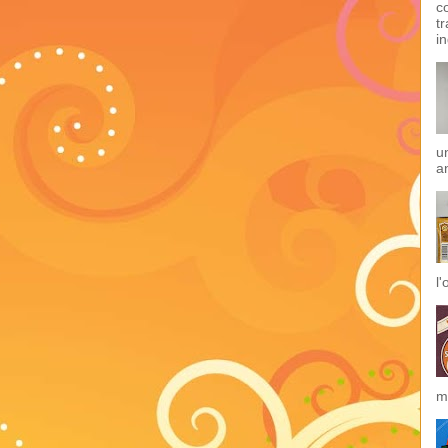
c
t
i
u
an
l
m