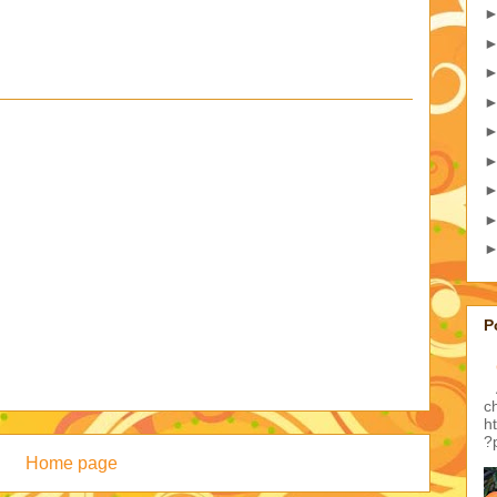
P
c
h
?
Home page