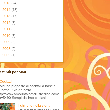
►
2015
(24)
►
2014
(18)
►
2013
(17)
►
2012
(8)
►
2011
(5)
►
2010
(5)
►
2009
(3)
►
2008
(2)
►
2002
(1)
ost più popolari
Cocktail
Alcune proposte di cocktail a base di
hinotto Gin-chinotto
ttp://www.amountainofcrushedice.com/
p=5490 Semplicissimo cocktail ...
Il chinotto nella storia
Il frutto: provenienza Come