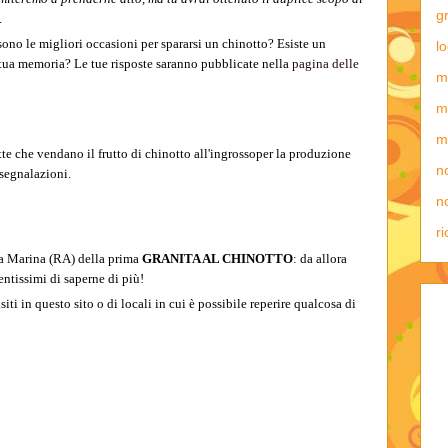
g
.
sono le migliori occasioni per spararsi un chinotto? Esiste un
lo
 tua memoria? Le tue risposte saranno pubblicate nella
pagina delle
m
m
m
tte che vendano il frutto di chinotto all'ingrossoper la produzione
n
 segnalazioni.
no
ri
a Marina (RA) della prima
GRANITA AL CHINOTTO
: da allora
ntissimi di saperne di più!
iti in questo sito o di locali in cui è possibile reperire qualcosa di