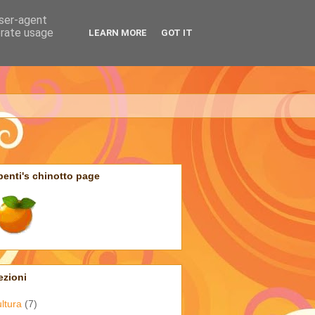
user-agent
erate usage
LEARN MORE
GOT IT
penti's chinotto page
ezioni
ultura
(7)