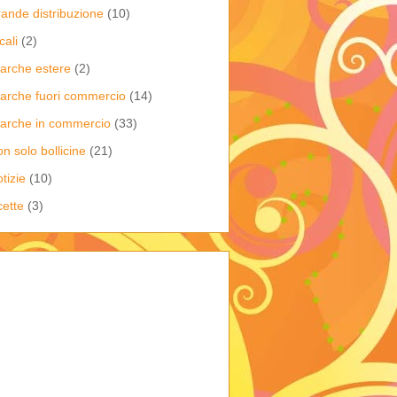
rande distribuzione
(10)
cali
(2)
arche estere
(2)
arche fuori commercio
(14)
arche in commercio
(33)
on solo bollicine
(21)
tizie
(10)
cette
(3)