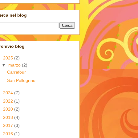
erca nel blog
rchivio blog
▼
2025
(2)
▼
marzo
(2)
Carrefour
San Pellegrino
►
2024
(7)
►
2022
(1)
►
2020
(2)
►
2018
(4)
►
2017
(3)
►
2016
(1)