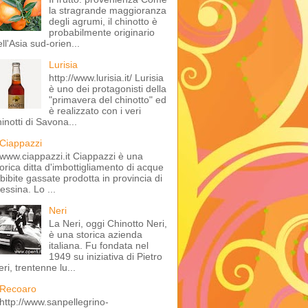
la stragrande maggioranza
degli agrumi, il chinotto è
probabilmente originario
ll'Asia sud-orien...
Lurisia
http://www.lurisia.it/ Lurisia
è uno dei protagonisti della
"primavera del chinotto" ed
è realizzato con i veri
inotti di Savona...
Ciappazzi
www.ciappazzi.it Ciappazzi è una
torica ditta d'imbottigliamento di acque
 bibite gassate prodotta in provincia di
essina. Lo ...
Neri
La Neri, oggi Chinotto Neri,
è una storica azienda
italiana. Fu fondata nel
1949 su iniziativa di Pietro
ri, trentenne lu...
Recoaro
http://www.sanpellegrino-