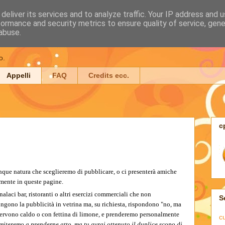
deliver its services and to analyze traffic. Your IP address and 
formance and security metrics to ensure quality of service, gen
ache da un altro bere
abuse.
o.
Appelli
FAQ
Credits ecc.
c
que natura che sceglieremo di pubblicare, o ci presenterà amiche
tamente in queste pagine.
alaci bar, ristoranti o altri esercizi commerciali che non
S
ngono la pubblicità in vetrina ma, su richiesta, rispondono "no, ma
 servono caldo o con fettina di limone, e prenderemo personalmente
c
limiteremo a prenderne atto, ma tu avrai ottenuto il duplice scopo di