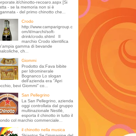
orporate.it/chinotto-recoaro.aspx [Si
ratta - se la memoria non si è
ngannata - del primo chinotto che...
Crodo
http://www.camparigroup.c
om/it/marchi/soft-
drink/crodo.shtml Il
marchio Crodo identifica
n'ampia gamma di bevande
alcoliche, ch...
Giommi
Prodotto da:Fava bibite
per Idrominerale
Bognanco Lo slogan
dell'azienda era "Apri
'occhio, bevi Giommi" co...
San Pellegrino
La San Pellegrino, azienda
oggi controllata dal gruppo
multinazionale Nestlé,
esporta il chinotto in tutto il
ondo col marchio commerciale...
il chinotto nella musica
Skiantos Se l’immagine del