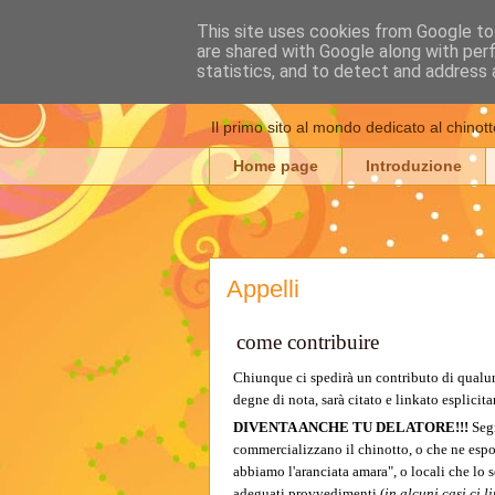
This site uses cookies from Google to 
are shared with Google along with per
Chinotto: cron
statistics, and to detect and address 
Il primo sito al mondo dedicato al chinott
Home page
Introduzione
Appelli
come contribuire
Chiunque ci spedirà un contributo di qualun
degne di nota, sarà citato e linkato esplici
DIVENTA ANCHE TU DELATORE!!!
Segn
commercializzano il chinotto, o che ne espo
abbiamo l'aranciata amara", o locali che lo
adeguati provvedimenti (
in alcuni casi ci 