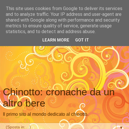
This site uses cookies from Google to deliver its services
and to analyze traffic. Your IP address and user-agent are
shared with Google along with performance and security
metrics to ensure quality of service, generate usage
statistics, and to detect and address abuse.
LEARN MORE
GOT IT
Chinotto: cronache da un
altro bere
Il primo sito al mondo dedicato al chinotto.
▼