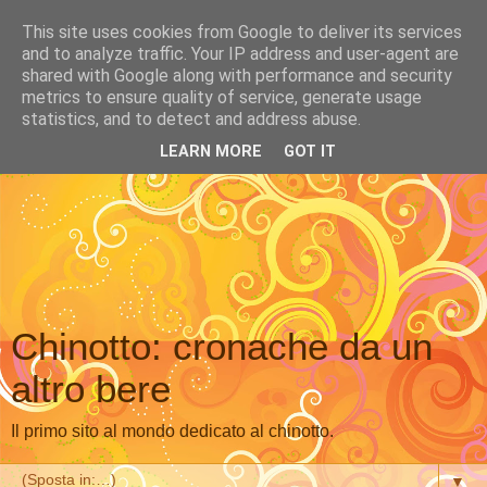
This site uses cookies from Google to deliver its services
and to analyze traffic. Your IP address and user-agent are
shared with Google along with performance and security
metrics to ensure quality of service, generate usage
statistics, and to detect and address abuse.
LEARN MORE
GOT IT
Chinotto: cronache da un
altro bere
Il primo sito al mondo dedicato al chinotto.
▼